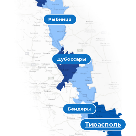
Рыбница
Дубоссары
Бендеры
Тирасполь