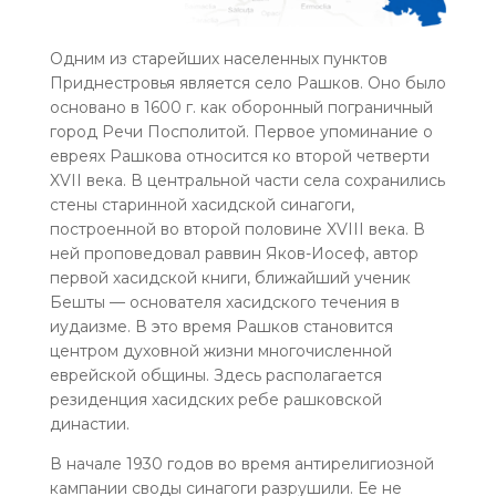
Одним из старейших населенных пунктов
Приднестровья является село Рашков. Оно было
основано в 1600 г. как оборонный пограничный
город Речи Посполитой. Первое упоминание о
евреях Рашкова относится ко второй четверти
XVII века. В центральной части села сохранились
стены старинной хасидской синагоги,
построенной во второй половине XVIII века. В
ней проповедовал раввин Яков-Иосеф, автор
первой хасидской книги, ближайший ученик
Бешты — основателя хасидского течения в
иудаизме. В это время Рашков становится
центром духовной жизни многочисленной
еврейской общины. Здесь располагается
резиденция хасидских ребе рашковской
династии.
В начале 1930 годов во время антирелигиозной
кампании своды синагоги разрушили. Ее не