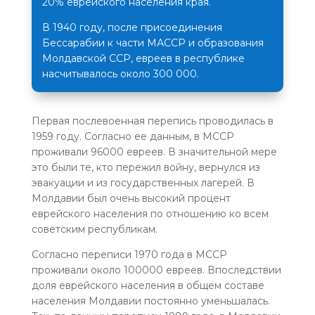
20% еврейского населения края.
В 1940 году, после присоединения
Бессарабии к части МАССР и образования
Молдавской ССР, евреев в республике
насчитывалось около 300 000.
Первая послевоенная перепись проводилась в
1959 году. Согласно ее данным, в МССР
проживали 96000 евреев. В значительной мере
это были те, кто пережил войну, вернулся из
эвакуации и из государственных лагерей. В
Молдавии был очень высокий процент
еврейского населения по отношению ко всем
советским республикам.
Согласно переписи 1970 года в МССР
проживали около 100000 евреев. Впоследствии
доля еврейского населения в общем составе
населения Молдавии постоянно уменьшалась.