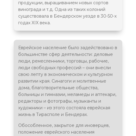
продукции, выращиванием новых сортов
винограда и т.д. Одна из таких колоний
Мемориал жертвам фашизма
существовала в Бендерском уезде в 30-50-х
"Реквием" (Дубоссары)
годах XIX века.
Еврейское население было задействовано в
Памятник жертвам Холокоста
(Рыбница)
большинстве сфер деятельности: деловые
люди, ремесленники, торговцы, рабочие,
люди свободных профессий – они внесли
свою лепту в экономическом и культурном
развитии края. Синагоги и молитвенные
Keren Центр
дома, благотворительные общества,
Общественный центр
больницы и гимназии, меламеды и аптекари,
редакторы и фотографы, музыканты и
художники – из этого состояла еврейская
жизнь в Тирасполе и Бендерах.
Руины Синагоги
Большая Синагога в Рашкова является
Обособленное, закрытое для иноверцев,
древнейшей из сохранившихся в регионе.
Построена в 1749 г.
положение еврейского населения