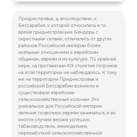
Приднестровье, а, впоследствии, и
Еврейское кладбище (Рашков)
Бессарабия, к которой относились в то
время приднестровские Бендеры с
окрестными селами, отличались от других
районов Российской империи более
лояльным отношением к еврейским
Старое еврейское кладбище
(Рыбница)
общинам, евреям и их культуре. По крайней
мере, на протяжении XIX столетия погромов
на этой территории не наблюдалось. К тому
же на территории Приднестровья и
российской Бессарабии возникли и
Памятник жертвам Холокоста
(Тирасполь)
существовали еврейские
сельскохозяйственные колонии. Это
уникальное для Российской империи
явление позволило евреям заниматься, и во
Памятник жертвам Холокоста
многих случаях весьма успешно,
(Бендеры)
табаководством, земледелием,
переработкой сельскохозяйственной