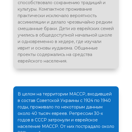
способствовало сохранению традиций и
культуры. Компактное проживание
Еврейский центр
практически исключало вероятность
Тираспольская еврейская община,
ассимиляции и делало чрезвычайно редким
благотворительный центр "Хэсэд"
смешанные браки. Дети из еврейских семей
учились в общедоступной начальной школе
и одновременно в хедере, где изучали
Еврейская община (Дубоссары)
иврит и основы иудаизма. Общинные
проекты содержались на средства
Еврейская община (Рыбница)
еврейского населения.
Благотворительная организация "Хэсэд Рахель",
Еврейская община
В целом на территории МАССР, входившей
в состав Советской Украины с 1924 по 1940
годы, проживало по некоторым данным
около 40 тысяч евреев. Репрессии 30-х
годов в СССР затронули и еврейское
население МАССР. От них пострадало около