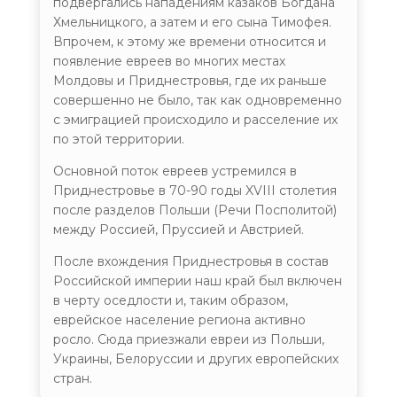
подвергались нападениям казаков Богдана
Хмельницкого, а затем и его сына Тимофея.
Могила Раввина Авраам Иешуа Эшель
Впрочем, к этому же времени относится и
появление евреев во многих местах
Еврейское кладбище (Тирасполь)
Молдовы и Приднестровья, где их раньше
совершенно не было, так как одновременно
с эмиграцией происходило и расселение их
по этой территории.
Еврейское кладбище (Бендеры)
Основной поток евреев устремился в
Приднестровье в 70-90 годы XVIII столетия
после разделов Польши (Речи Посполитой)
между Россией, Пруссией и Австрией.
Еврейское кладбище (Дубоссары)
После вхождения Приднестровья в состав
Российской империи наш край был включен
в черту оседлости и, таким образом,
еврейское население региона активно
росло. Сюда приезжали евреи из Польши,
Старинное еврейское кладбище
Украины, Белоруссии и других европейских
(Рашков)
стран.