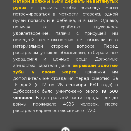
матери должны были держать на вытянутых
руках
в профиль, чтобы эсэсовцы могли
потренироваться в меткости, стараясь одной
пулей попасть и в ребенка, и в мать. Однако,
получая от «работы» «духовное»
удовлетворение, палачи с присущей им
немецкой щепетильностью не забывали и о
материальной стороне вопроса. Перед
расстрелом узников обыскивали, отбирали все
украшения и ценные вещи. Движимые
алчностью каратели даже
вырывали золотые
зубы у своих жертв
, причиняя им
дополнительные страдания перед смертью. За
16 дней (с 12 по 28 сентября 1941 года) в
Дубоссарах было уничтожено около
18 500
человек
. В центральной части города, где до
войны проживало 4 586 человек, после
расстрела евреев осталось всего 1 720.