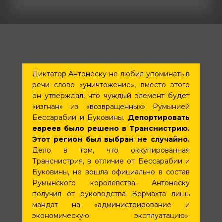
Диктатор Антонеску не любил упоминать в
речи слово «уничтожение», вместо этого
он утверждал, что чуждый элемент будет
«изгнан» из «возвращенных» Румынией
Бессарабии и Буковины.
Депортировать
евреев было решено в Транснистрию.
Этот регион был выбран не случайно.
Дело в том, что оккупированная
Транснистрия, в отличие от Бессарабии и
Буковины, не вошла официально в состав
Румынского королевства. Антонеску
получил от руководства Вермахта лишь
мандат на «администрирование и
экономическую эксплуатацию».