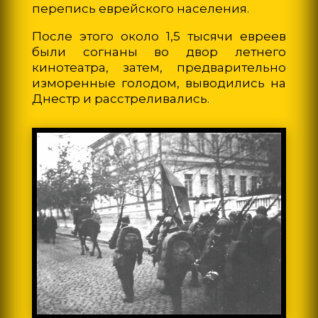
перепись еврейского населения.
После этого около 1,5 тысячи евреев
были согнаны во двор летнего
кинотеатра, затем, предварительно
изморенные голодом, выводились на
Днестр и расстреливались.