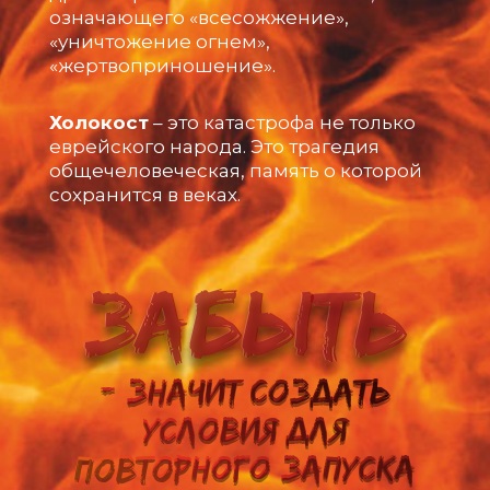
означающего «всесожжение»,
«уничтожение огнем»,
«жертвоприношение».
Холокост
– это катастрофа не только
еврейского народа. Это трагедия
общечеловеческая, память о которой
сохранится в веках.
Забыть
- значит создать
условия для
повторного запуска