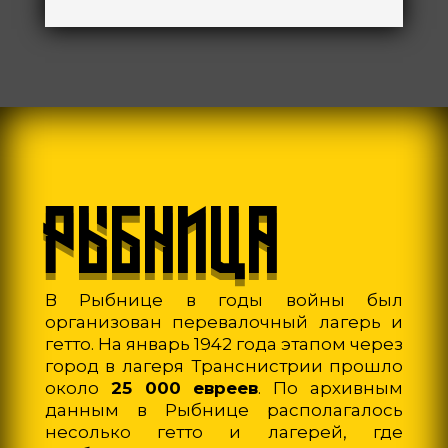
РЫБНИЦА
В Рыбнице в годы войны был
организован перевалочный лагерь и
гетто. На январь 1942 года этапом через
город в лагеря Транснистрии прошло
около
25 000 евреев
. По архивным
данным в Рыбнице располагалось
несолько гетто и лагерей, где