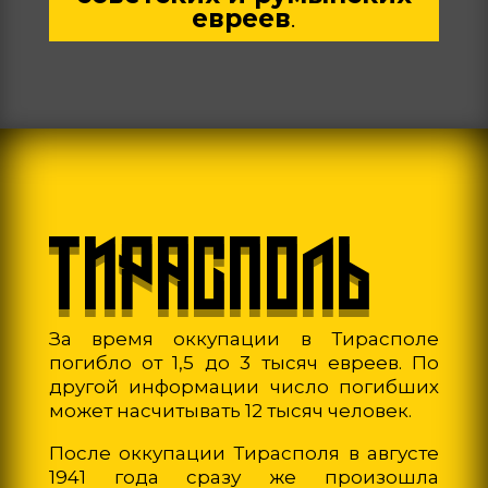
евреев
.
ТИРАСПОЛЬ
За время оккупации в Тирасполе
погибло от 1,5 до 3 тысяч евреев. По
другой информации число погибших
может насчитывать 12 тысяч человек.
После оккупации Тирасполя в августе
1941 года сразу же произошла