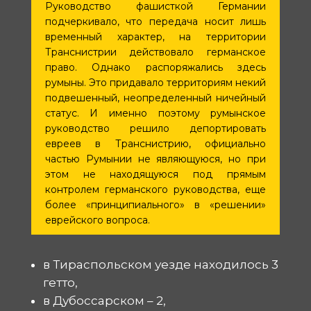
Руководство фашисткой Германии
подчеркивало, что передача носит лишь
временный характер, на территории
Транснистрии действовало германское
право. Однако распоряжались здесь
румыны. Это придавало территориям некий
подвешенный, неопределенный ничейный
статус. И именно поэтому румынское
руководство решило депортировать
евреев в Транснистрию, официально
частью Румынии не являющуюся, но при
этом не находящуюся под прямым
контролем германского руководства, еще
более «принципиального» в «решении»
еврейского вопроса.
в Тираспольском уезде находилось 3
гетто,
в Дубоссарском – 2,