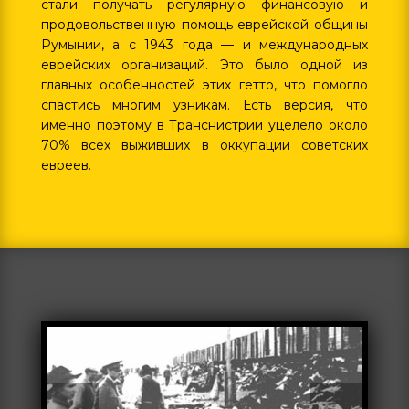
стали получать регулярную финансовую и
продовольственную помощь еврейской общины
Румынии, а с 1943 года — и международных
еврейских организаций. Это было одной из
главных особенностей этих гетто, что помогло
спастись многим узникам. Есть версия, что
именно поэтому в Транснистрии уцелело около
70% всех выживших в оккупации советских
евреев.