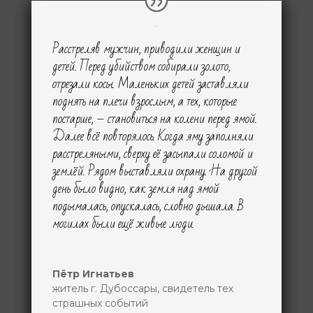
Расстреляв мужчин, приводили женщин и
детей. Перед убийством собирали золото,
отрезали косы. Маленьких детей заставляли
поднять на плечи взрослым, а тех, которые
постарше, – становиться на колени перед ямой.
Далее всё повторялось. Когда яму заполняли
расстреляными, сверху её засыпали соломой и
землёй. Рядом выставляли охрану. На другой
день было видно, как земля над ямой
подымалась, опускалась, словно дышала. В
могилах были ещё живые люди.
Пётр Игнатьев
житель г. Дубоссары
,
свидетель тех
страшных событий