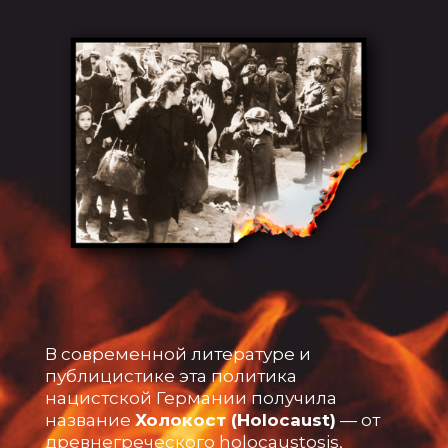
В современной литературе и
публицистике эта политика
нацистской Германии получила
название
Холокост (Holocaust)
— от
древнегреческого holocaustosis,